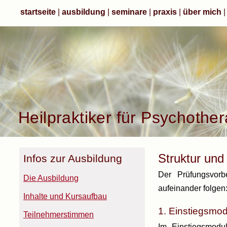
startseite
|
ausbildung
|
seminare
|
praxis
|
über mich
Heilpraktiker für Psychother
Struktur und
Infos zur Ausbildung
Der Prüfungsvorb
Die Ausbildung
aufeinander folgen
Inhalte und Kursaufbau
1. Einstiegsmod
Teilnehmerstimmen
Im Einstiegsmodu