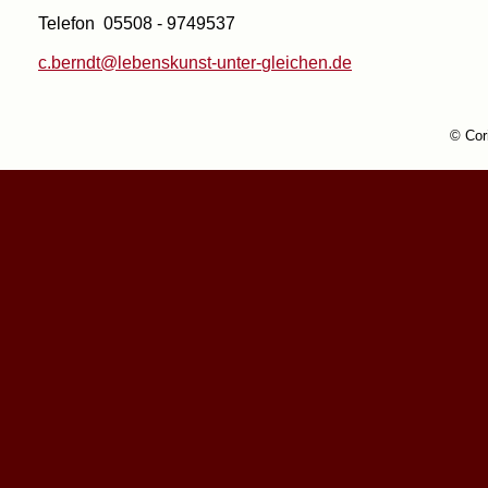
Telefon
05508 -
9749537
c.berndt@lebenskunst-
unter-
gleichen.de
© Cor